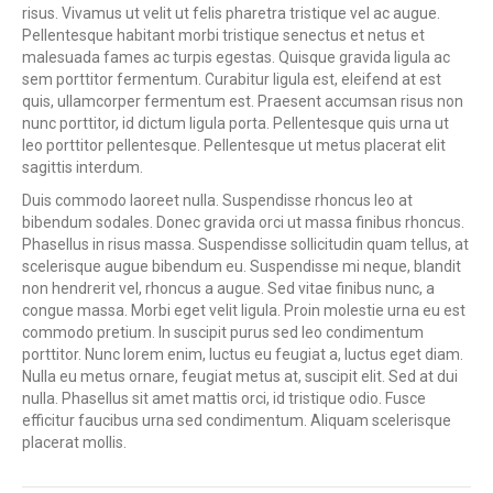
risus. Vivamus ut velit ut felis pharetra tristique vel ac augue.
Pellentesque habitant morbi tristique senectus et netus et
malesuada fames ac turpis egestas. Quisque gravida ligula ac
sem porttitor fermentum. Curabitur ligula est, eleifend at est
quis, ullamcorper fermentum est. Praesent accumsan risus non
nunc porttitor, id dictum ligula porta. Pellentesque quis urna ut
leo porttitor pellentesque. Pellentesque ut metus placerat elit
sagittis interdum.
Duis commodo laoreet nulla. Suspendisse rhoncus leo at
bibendum sodales. Donec gravida orci ut massa finibus rhoncus.
Phasellus in risus massa. Suspendisse sollicitudin quam tellus, at
scelerisque augue bibendum eu. Suspendisse mi neque, blandit
non hendrerit vel, rhoncus a augue. Sed vitae finibus nunc, a
congue massa. Morbi eget velit ligula. Proin molestie urna eu est
commodo pretium. In suscipit purus sed leo condimentum
porttitor. Nunc lorem enim, luctus eu feugiat a, luctus eget diam.
Nulla eu metus ornare, feugiat metus at, suscipit elit. Sed at dui
nulla. Phasellus sit amet mattis orci, id tristique odio. Fusce
efficitur faucibus urna sed condimentum. Aliquam scelerisque
placerat mollis.