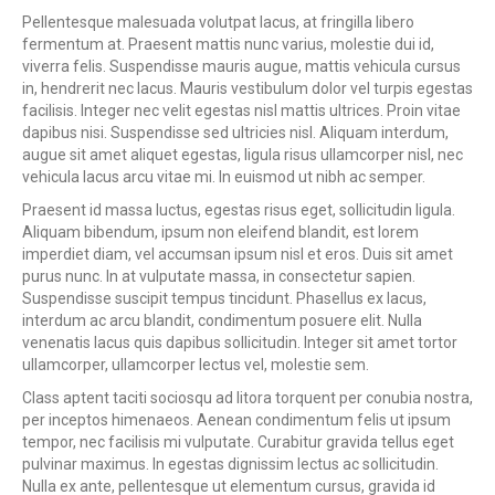
Pellentesque malesuada volutpat lacus, at fringilla libero
fermentum at. Praesent mattis nunc varius, molestie dui id,
viverra felis. Suspendisse mauris augue, mattis vehicula cursus
in, hendrerit nec lacus. Mauris vestibulum dolor vel turpis egestas
facilisis. Integer nec velit egestas nisl mattis ultrices. Proin vitae
dapibus nisi. Suspendisse sed ultricies nisl. Aliquam interdum,
augue sit amet aliquet egestas, ligula risus ullamcorper nisl, nec
vehicula lacus arcu vitae mi. In euismod ut nibh ac semper.
Praesent id massa luctus, egestas risus eget, sollicitudin ligula.
Aliquam bibendum, ipsum non eleifend blandit, est lorem
imperdiet diam, vel accumsan ipsum nisl et eros. Duis sit amet
purus nunc. In at vulputate massa, in consectetur sapien.
Suspendisse suscipit tempus tincidunt. Phasellus ex lacus,
interdum ac arcu blandit, condimentum posuere elit. Nulla
venenatis lacus quis dapibus sollicitudin. Integer sit amet tortor
ullamcorper, ullamcorper lectus vel, molestie sem.
Class aptent taciti sociosqu ad litora torquent per conubia nostra,
per inceptos himenaeos. Aenean condimentum felis ut ipsum
tempor, nec facilisis mi vulputate. Curabitur gravida tellus eget
pulvinar maximus. In egestas dignissim lectus ac sollicitudin.
Nulla ex ante, pellentesque ut elementum cursus, gravida id